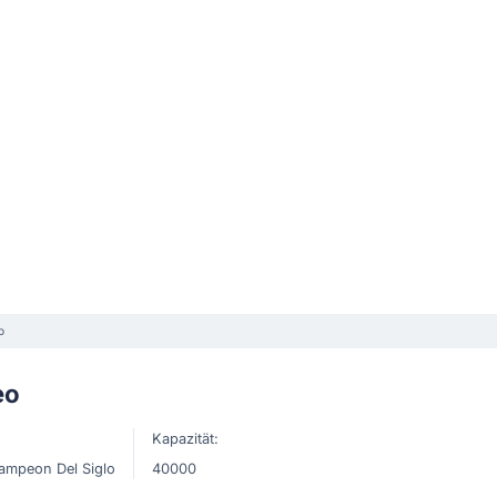
o
eo
Kapazität:
ampeon Del Siglo
40000