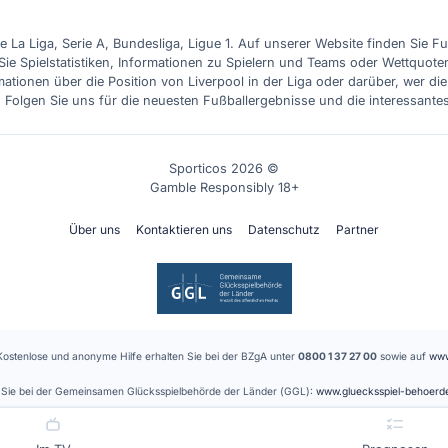
e La Liga, Serie A, Bundesliga, Ligue 1. Auf unserer Website finden Sie F
Sie Spielstatistiken, Informationen zu Spielern und Teams oder Wettquote
ationen über die Position von Liverpool in der Liga oder darüber, wer d
. Folgen Sie uns für die neuesten Fußballergebnisse und die interessante
Sporticos 2026 ©
Gamble Responsibly 18+
Über uns
Kontaktieren uns
Datenschutz
Partner
Kostenlose und anonyme Hilfe erhalten Sie bei der BZgA unter
0800 1 37 27 00
sowie auf
www
en Sie bei der Gemeinsamen Glücksspielbehörde der Länder (GGL):
www.gluecksspiel-behoerd
 Anbieter. Für die Vermittlung der gelisteten Glücksspielanbieter erhalten wir eine Provision.