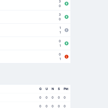
3
0
3
0
1
1
0
1
0
1
G
U
N
S
Pkt
0
0
0
0
0
0
0
0
0
0