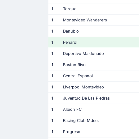
1
Torque
1
Montevideo Wanderers
1
Danubio
1
Penarol
1
Deportivo Maldonado
1
Boston River
1
Central Espanol
1
Liverpool Montevideo
1
Juventud De Las Piedras
1
Albion FC
1
Racing Club Mdeo.
1
Progreso