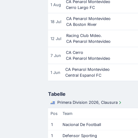
CA Penarol Montevideo
1 Aug
Cerro Largo FC
CA Penarol Montevideo
18 Jul
CA Boston River
Racing Club Mdeo.
12 Jul
CA Penarol Montevideo
CA Cerro
7 Jun
CA Penarol Montevideo
CA Penarol Montevideo
1 Jun
Central Espanol FC
Tabelle
Primera Division 2026, Clausura
Pos
Team
1
Nacional De Football
1
Defensor Sporting