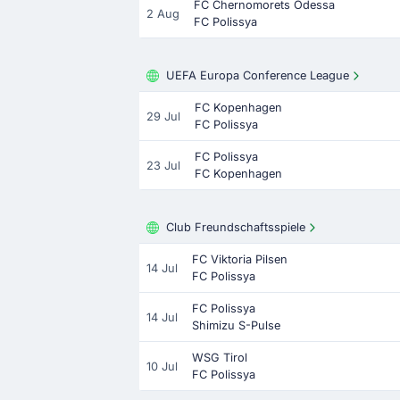
FC Chernomorets Odessa
2 Aug
FC Polissya
UEFA Europa Conference League
FC Kopenhagen
29 Jul
FC Polissya
FC Polissya
23 Jul
FC Kopenhagen
Club Freundschaftsspiele
FC Viktoria Pilsen
14 Jul
FC Polissya
FC Polissya
14 Jul
Shimizu S-Pulse
WSG Tirol
10 Jul
FC Polissya