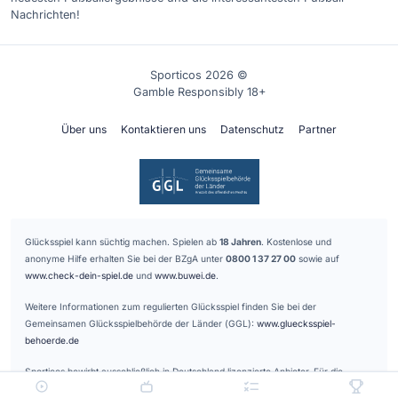
Nachrichten!
Sporticos 2026 ©
Gamble Responsibly 18+
Über uns
Kontaktieren uns
Datenschutz
Partner
Glücksspiel kann süchtig machen. Spielen ab
18 Jahren
. Kostenlose und
anonyme Hilfe erhalten Sie bei der BZgA unter
0800 1 37 27 00
sowie auf
www.check-dein-spiel.de
und
www.buwei.de
.
Weitere Informationen zum regulierten Glücksspiel finden Sie bei der
Gemeinsamen Glücksspielbehörde der Länder (GGL):
www.gluecksspiel-
behoerde.de
Sporticos bewirbt ausschließlich in Deutschland lizenzierte Anbieter. Für die
Vermittlung der gelisteten Glücksspielanbieter erhalten wir eine Provision.