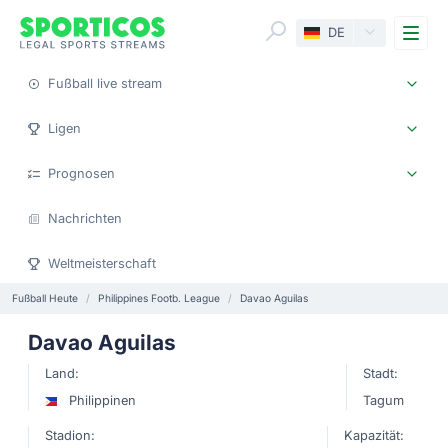
Me
DE
Fußball live stream
Ligen
Prognosen
Nachrichten
Weltmeisterschaft
Fußball Heute
Philippines Footb. League
Davao Aguilas
Davao Aguilas
Land:
Stadt:
Philippinen
Tagum
Stadion:
Kapazität: