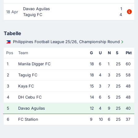
Davao Aguilas
1
18 Apr
Taguig FC
4
Tabelle
Philippines Football League 25/26, Championship Round
Pos
Team
G
U
N
S
Pkt
1
Manila Digger FC
18
6
1
25
60
2
Taguig FC
18
4
3
25
58
3
Kaya FC
15
3
7
25
48
4
DH Cebu FC
14
6
5
25
48
5
Davao Aguilas
12
4
9
25
40
6
FC Stallion
9
10
6
25
37