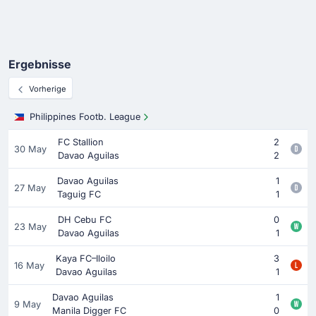
Ergebnisse
Vorherige
Philippines Footb. League
FC Stallion
2
30 May
Davao Aguilas
2
Davao Aguilas
1
27 May
Taguig FC
1
DH Cebu FC
0
23 May
Davao Aguilas
1
Kaya FC–Iloilo
3
16 May
Davao Aguilas
1
Davao Aguilas
1
9 May
Manila Digger FC
0