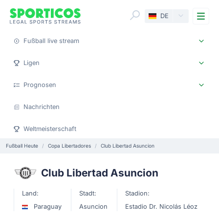
Me
DE
Fußball live stream
Ligen
Prognosen
Nachrichten
Weltmeisterschaft
Fußball Heute
Copa Libertadores
Club Libertad Asuncion
Club Libertad Asuncion
Land:
Stadt:
Stadion:
Paraguay
Asuncion
Estadio Dr. Nicolás Léoz