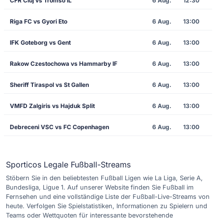
CFR Cluj vs Tromsö IL
6 Aug.
12:30
Riga FC vs Gyori Eto
6 Aug.
13:00
IFK Goteborg vs Gent
6 Aug.
13:00
Rakow Czestochowa vs Hammarby IF
6 Aug.
13:00
Sheriff Tiraspol vs St Gallen
6 Aug.
13:00
VMFD Zalgiris vs Hajduk Split
6 Aug.
13:00
Debreceni VSC vs FC Copenhagen
6 Aug.
13:00
Sporticos Legale Fußball-Streams
Stöbern Sie in den beliebtesten Fußball Ligen wie La Liga, Serie A,
Bundesliga, Ligue 1. Auf unserer Website finden Sie Fußball im
Fernsehen und eine vollständige Liste der Fußball-Live-Streams von
heute. Verfolgen Sie Spielstatistiken, Informationen zu Spielern und
Teams oder Wettquoten für interessante bevorstehende