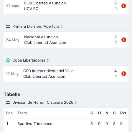
Club Libertad Asuncion
0
27 May
UCV FC
1
Primera Division, Apertura
Nacional Asuncion
2
24 May
Club Libertad Asuncion
1
Copa Libertadores
CSD Independiente del Valle
4
19 May
Club Libertad Asuncion
1
Tabelle
Division de Honor, Clausura 2026
Pos
Team
G
U
N
S
Pkt
1
Sportivo Trinidense
3
0
0
3
9