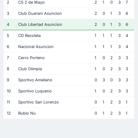
2
CS 2 de Mayo
2
1
0
3
7
3
Club Guarani Asuncion
2
0
1
3
6
4
Club Libertad Asuncion
2
0
1
3
6
5
CD Recoleta
1
1
1
3
4
6
Nacional Asuncion
1
1
1
3
4
7
Cerro Porteno
1
0
2
3
3
8
Club Olimpia
1
0
2
3
3
9
Sportivo Ameliano
0
3
0
3
3
10
Sportivo Luqueno
1
0
2
3
3
11
Sportivo San Lorenzo
0
1
2
3
1
12
Rubio Nu
0
1
2
3
1