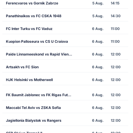
Ferencvaros vs Gornik Zabrze
5 Aug.
14:15
Panathinaikos vs FC CSKA 1948
5 Aug.
14:30
FC Inter Turku vs FC Vaduz
6 Aug.
11:00
Kuopion Palloseura vs CS U Craiova
6 Aug.
11:00
Paide Linnameeskond vs Rapid Vienna
6 Aug.
12:00
Artsakh vs FC Sion
6 Aug.
12:00
HJK Helsinki vs Motherwell
6 Aug.
12:00
FK Baumit Jablonec vs FK Rigas Futbola Skola
6 Aug.
12:00
Maccabi Tel Aviv vs ZSKA Sofia
6 Aug.
12:00
Jagiellonia Bialystok vs Rangers
6 Aug.
12:00