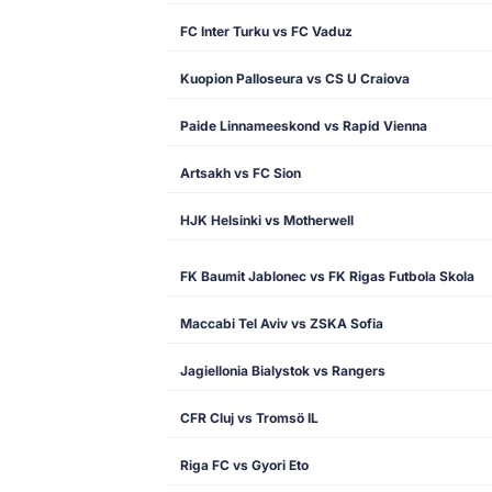
FC Inter Turku vs FC Vaduz
Kuopion Palloseura vs CS U Craiova
Paide Linnameeskond vs Rapid Vienna
Artsakh vs FC Sion
HJK Helsinki vs Motherwell
FK Baumit Jablonec vs FK Rigas Futbola Skola
Maccabi Tel Aviv vs ZSKA Sofia
Jagiellonia Bialystok vs Rangers
CFR Cluj vs Tromsö IL
Riga FC vs Gyori Eto