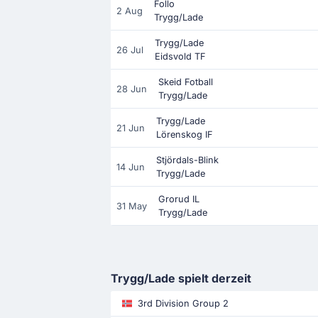
Follo
2 Aug
Trygg/Lade
Trygg/Lade
26 Jul
Eidsvold TF
Skeid Fotball
28 Jun
Trygg/Lade
Trygg/Lade
21 Jun
Lörenskog IF
Stjördals-Blink
14 Jun
Trygg/Lade
Grorud IL
31 May
Trygg/Lade
Trygg/Lade spielt derzeit
3rd Division Group 2