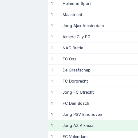
1
Helmond Sport
1
Maastricht
1
Jong Ajax Amsterdam
1
Almere City FC
1
NAC Breda
1
FC Oss
1
De Graafschap
1
FC Dordrecht
1
Jong FC Utrecht
1
FC Den Bosch
1
Jong PSV Eindhoven
1
Jong AZ Alkmaar
1
FC Volendam