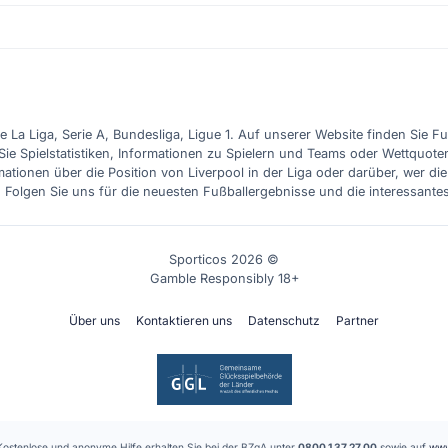
e La Liga, Serie A, Bundesliga, Ligue 1. Auf unserer Website finden Sie F
Sie Spielstatistiken, Informationen zu Spielern und Teams oder Wettquote
ationen über die Position von Liverpool in der Liga oder darüber, wer d
. Folgen Sie uns für die neuesten Fußballergebnisse und die interessante
Sporticos 2026 ©
Gamble Responsibly 18+
Über uns
Kontaktieren uns
Datenschutz
Partner
Kostenlose und anonyme Hilfe erhalten Sie bei der BZgA unter
0800 1 37 27 00
sowie auf
www