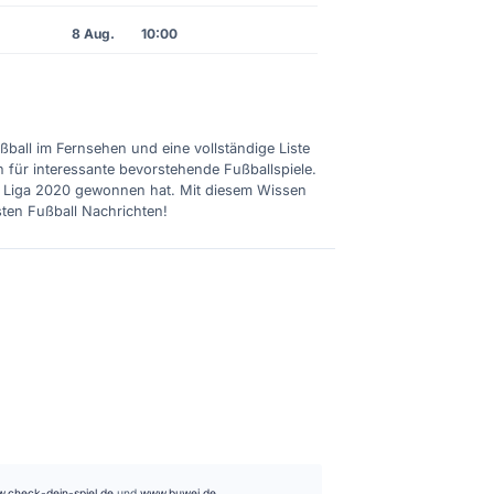
8 Aug.
10:00
ußball im Fernsehen und eine vollständige Liste
n für interessante bevorstehende Fußballspiele.
ie Liga 2020 gewonnen hat. Mit diesem Wissen
sten Fußball Nachrichten!
.check-dein-spiel.de
und
www.buwei.de
.