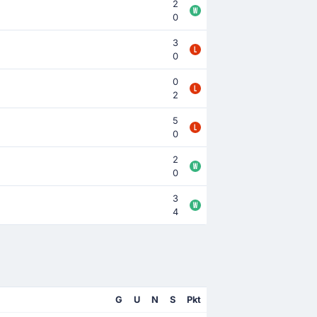
2
0
3
0
0
2
5
0
2
0
3
4
G
U
N
S
Pkt