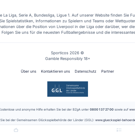
e La Liga, Serie A, Bundesliga, Ligue 1. Auf unserer Website finden Sie F
Sie Spielstatistiken, Informationen zu Spielern und Teams oder Wettquote
ationen über die Position von Liverpool in der Liga oder darüber, wer d
. Folgen Sie uns für die neuesten Fußballergebnisse und die interessante
Sporticos 2026 ©
Gamble Responsibly 18+
Über uns
Kontaktieren uns
Datenschutz
Partner
Kostenlose und anonyme Hilfe erhalten Sie bei der BZgA unter
0800 1 37 27 00
sowie auf
www
en Sie bei der Gemeinsamen Glücksspielbehörde der Länder (GGL):
www.gluecksspiel-behoerd
 Anbieter. Für die Vermittlung der gelisteten Glücksspielanbieter erhalten wir eine Provision.