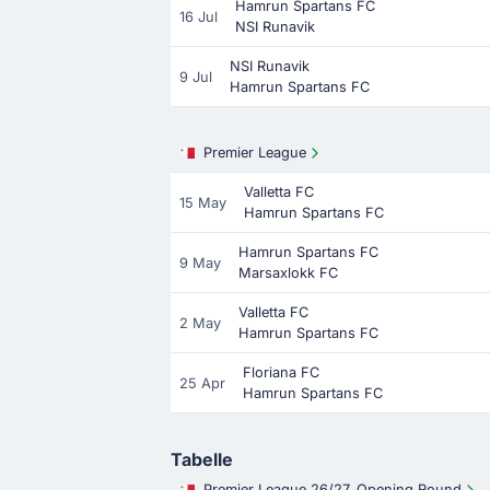
Hamrun Spartans FC
16 Jul
NSI Runavik
NSI Runavik
9 Jul
Hamrun Spartans FC
Premier League
Valletta FC
15 May
Hamrun Spartans FC
Hamrun Spartans FC
9 May
Marsaxlokk FC
Valletta FC
2 May
Hamrun Spartans FC
Floriana FC
25 Apr
Hamrun Spartans FC
Tabelle
Premier League 26/27, Opening Round