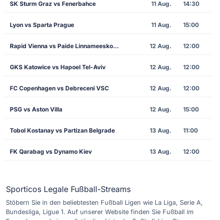
SK Sturm Graz vs Fenerbahce
11 Aug.
14:30
Lyon vs Sparta Prague
11 Aug.
15:00
Rapid Vienna vs Paide Linnameeskond
12 Aug.
12:00
GKS Katowice vs Hapoel Tel-Aviv
12 Aug.
12:00
FC Copenhagen vs Debreceni VSC
12 Aug.
12:00
PSG vs Aston Villa
12 Aug.
15:00
Tobol Kostanay vs Partizan Belgrade
13 Aug.
11:00
FK Qarabag vs Dynamo Kiev
13 Aug.
12:00
Sporticos Legale Fußball-Streams
Stöbern Sie in den beliebtesten Fußball Ligen wie La Liga, Serie A,
Bundesliga, Ligue 1. Auf unserer Website finden Sie Fußball im