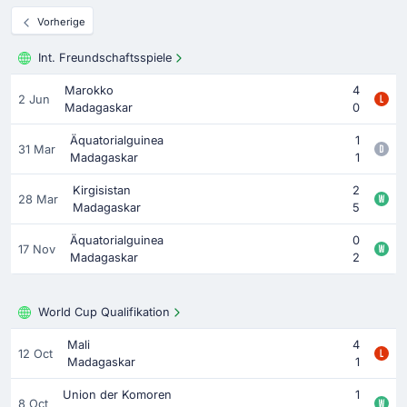
Vorherige
Int. Freundschaftsspiele
Marokko
4
2 Jun
Madagaskar
0
Äquatorialguinea
1
31 Mar
Madagaskar
1
Kirgisistan
2
28 Mar
Madagaskar
5
Äquatorialguinea
0
17 Nov
Madagaskar
2
World Cup Qualifikation
Mali
4
12 Oct
Madagaskar
1
Union der Komoren
1
8 Oct