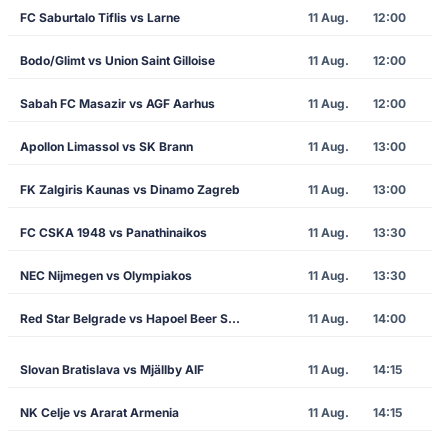
FC Saburtalo Tiflis vs Larne
11 Aug.
12:00
Bodo/Glimt vs Union Saint Gilloise
11 Aug.
12:00
Sabah FC Masazir vs AGF Aarhus
11 Aug.
12:00
Apollon Limassol vs SK Brann
11 Aug.
13:00
FK Zalgiris Kaunas vs Dinamo Zagreb
11 Aug.
13:00
FC CSKA 1948 vs Panathinaikos
11 Aug.
13:30
NEC Nijmegen vs Olympiakos
11 Aug.
13:30
Red Star Belgrade vs Hapoel Beer Sheva
11 Aug.
14:00
Slovan Bratislava vs Mjällby AIF
11 Aug.
14:15
NK Celje vs Ararat Armenia
11 Aug.
14:15