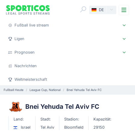
Me
DE
Fußball live stream
Ligen
Prognosen
Nachrichten
Weltmeisterschaft
Fußball Heute
League Cup, National
Bnei Yehuda Tel Aviv FC
Bnei Yehuda Tel Aviv FC
Land:
Stadt:
Stadion:
Kapazität:
Israel
Tel Aviv
Bloomfield
29150