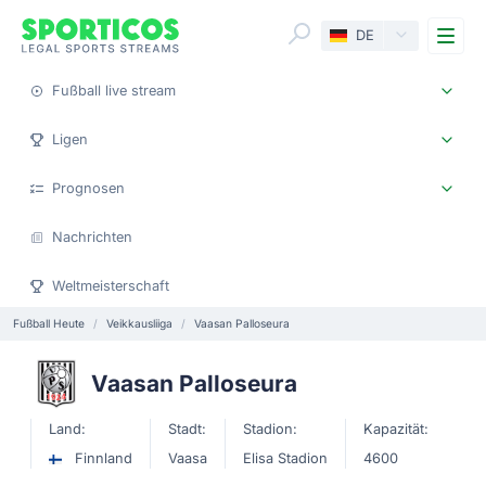
Me
DE
Fußball live stream
Ligen
Prognosen
Nachrichten
Weltmeisterschaft
Fußball Heute
Veikkausliiga
Vaasan Palloseura
Vaasan Palloseura
Land:
Stadt:
Stadion:
Kapazität:
Finnland
Vaasa
Elisa Stadion
4600