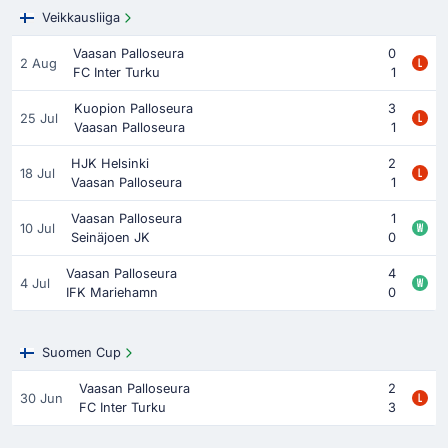
Veikkausliiga
Vaasan Palloseura
0
2 Aug
FC Inter Turku
1
Kuopion Palloseura
3
25 Jul
Vaasan Palloseura
1
HJK Helsinki
2
18 Jul
Vaasan Palloseura
1
Vaasan Palloseura
1
10 Jul
Seinäjoen JK
0
Vaasan Palloseura
4
4 Jul
IFK Mariehamn
0
Suomen Cup
Vaasan Palloseura
2
30 Jun
FC Inter Turku
3