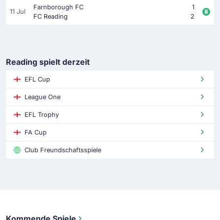
Farnborough FC
1
11 Jul
FC Reading
2
Reading spielt derzeit
EFL Cup
League One
EFL Trophy
FA Cup
Club Freundschaftsspiele
Kommende Spiele