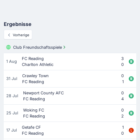
Ergebnisse
Vorherige
Club Freundschaftsspiele
FC Reading
3
1 Aug
Charlton Athletic
0
Crawley Town
0
31 Jul
FC Reading
1
Newport County AFC
0
28 Jul
FC Reading
4
Woking FC
0
25 Jul
FC Reading
2
Getafe CF
1
17 Jul
FC Reading
0