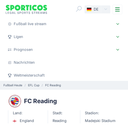
Me
DE
Fußball live stream
Ligen
Prognosen
Nachrichten
Weltmeisterschaft
Fußball Heute
EFL Cup
FC Reading
FC Reading
Land:
Stadt:
Stadion:
England
Reading
Madejski Stadium