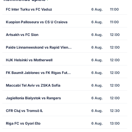
FC Inter Turku vs FC Vaduz
6 Aug.
11:00
Kuopion Palloseura vs CS U Craiova
6 Aug.
11:00
Artsakh vs FC Sion
6 Aug.
12:00
Paide Linnameeskond vs Rapid Vienna
6 Aug.
12:00
HJK Helsinki vs Motherwell
6 Aug.
12:00
FK Baumit Jablonec vs FK Rigas Futbola Skola
6 Aug.
12:00
Maccabi Tel Aviv vs ZSKA Sofia
6 Aug.
12:00
Jagiellonia Bialystok vs Rangers
6 Aug.
12:00
CFR Cluj vs Tromsö IL
6 Aug.
12:30
Riga FC vs Gyori Eto
6 Aug.
13:00