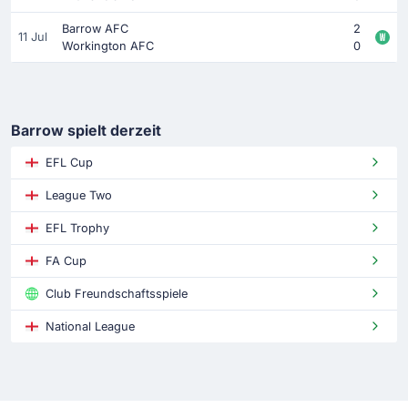
Barrow AFC
2
11 Jul
Workington AFC
0
Barrow spielt derzeit
EFL Cup
League Two
EFL Trophy
FA Cup
Club Freundschaftsspiele
National League