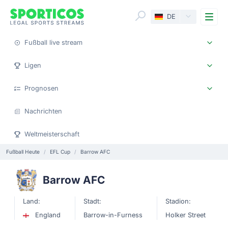
Me
DE
Fußball live stream
Ligen
Prognosen
Nachrichten
Weltmeisterschaft
Fußball Heute
EFL Cup
Barrow AFC
Barrow AFC
Land:
Stadt:
Stadion:
England
Barrow-in-Furness
Holker Street