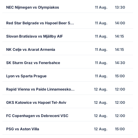
NEC Nijmegen vs Olympiakos
11 Aug.
13:30
Red Star Belgrade vs Hapoel Beer Sheva
11 Aug.
14:00
Slovan Bratislava vs Mjällby AIF
11 Aug.
14:15
NK Celje vs Ararat Armenia
11 Aug.
14:15
SK Sturm Graz vs Fenerbahce
11 Aug.
14:30
Lyon vs Sparta Prague
11 Aug.
15:00
Rapid Vienna vs Paide Linnameeskond
12 Aug.
12:00
GKS Katowice vs Hapoel Tel-Aviv
12 Aug.
12:00
FC Copenhagen vs Debreceni VSC
12 Aug.
12:00
PSG vs Aston Villa
12 Aug.
15:00