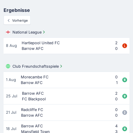
Ergebnisse
Vorherige
National League
Hartlepool United FC
2
8 Aug
Barrow AFC
0
Club Freundschaftsspiele
Morecambe FC
0
1 Aug
Barrow AFC
1
Barrow AFC
2
25 Jul
FC Blackpool
0
Radcliffe FC
0
21 Jul
Barrow AFC
0
Barrow AFC
4
18 Jul
Mansfield Town
3