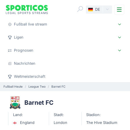
Me
DE
Fußball live stream
Ligen
Prognosen
Nachrichten
Weltmeisterschaft
Fußball Heute
League Two
Barnet FC
Barnet FC
Land:
Stadt:
Stadion:
England
London
The Hive Stadium