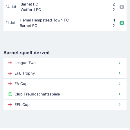
Barnet FC
2
14 Jul
Watford FC
2
Hemel Hempstead Town FC
1
11 Jul
Barnet FC
2
Barnet spielt derzeit
League Two
EFL Trophy
FA Cup
Club Freundschaftsspiele
EFL Cup