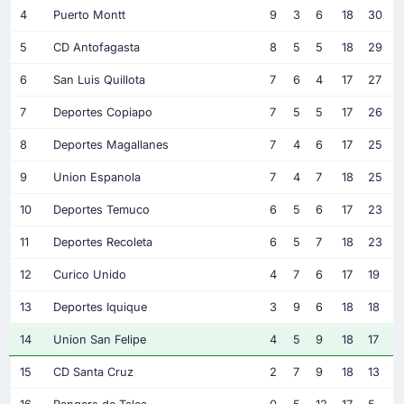
4
Puerto Montt
9
3
6
18
30
5
CD Antofagasta
8
5
5
18
29
6
San Luis Quillota
7
6
4
17
27
7
Deportes Copiapo
7
5
5
17
26
8
Deportes Magallanes
7
4
6
17
25
9
Union Espanola
7
4
7
18
25
10
Deportes Temuco
6
5
6
17
23
11
Deportes Recoleta
6
5
7
18
23
12
Curico Unido
4
7
6
17
19
13
Deportes Iquique
3
9
6
18
18
14
Union San Felipe
4
5
9
18
17
15
CD Santa Cruz
2
7
9
18
13