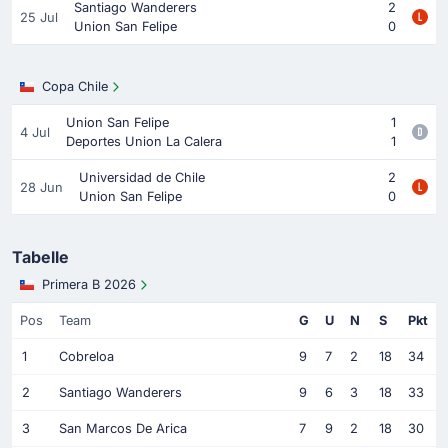
Santiago Wanderers
2
25 Jul
Union San Felipe
0
Copa Chile
Union San Felipe
1
4 Jul
Deportes Union La Calera
1
Universidad de Chile
2
28 Jun
Union San Felipe
0
Tabelle
Primera B 2026
Pos
Team
G
U
N
S
Pkt
1
Cobreloa
9
7
2
18
34
2
Santiago Wanderers
9
6
3
18
33
3
San Marcos De Arica
7
9
2
18
30