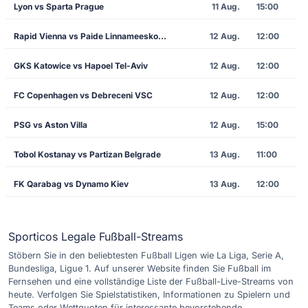
Lyon vs Sparta Prague
11 Aug.
15:00
Rapid Vienna vs Paide Linnameeskond
12 Aug.
12:00
GKS Katowice vs Hapoel Tel-Aviv
12 Aug.
12:00
FC Copenhagen vs Debreceni VSC
12 Aug.
12:00
PSG vs Aston Villa
12 Aug.
15:00
Tobol Kostanay vs Partizan Belgrade
13 Aug.
11:00
FK Qarabag vs Dynamo Kiev
13 Aug.
12:00
Sporticos Legale Fußball-Streams
Stöbern Sie in den beliebtesten Fußball Ligen wie La Liga, Serie A,
Bundesliga, Ligue 1. Auf unserer Website finden Sie Fußball im
Fernsehen und eine vollständige Liste der Fußball-Live-Streams von
heute. Verfolgen Sie Spielstatistiken, Informationen zu Spielern und
Teams oder Wettquoten für interessante bevorstehende