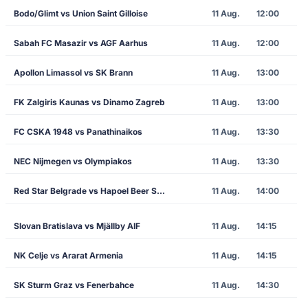
Bodo/Glimt vs Union Saint Gilloise
11 Aug.
12:00
Sabah FC Masazir vs AGF Aarhus
11 Aug.
12:00
Apollon Limassol vs SK Brann
11 Aug.
13:00
FK Zalgiris Kaunas vs Dinamo Zagreb
11 Aug.
13:00
FC CSKA 1948 vs Panathinaikos
11 Aug.
13:30
NEC Nijmegen vs Olympiakos
11 Aug.
13:30
Red Star Belgrade vs Hapoel Beer Sheva
11 Aug.
14:00
Slovan Bratislava vs Mjällby AIF
11 Aug.
14:15
NK Celje vs Ararat Armenia
11 Aug.
14:15
SK Sturm Graz vs Fenerbahce
11 Aug.
14:30