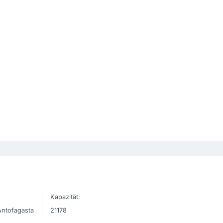
Kapazität:
Antofagasta
21178