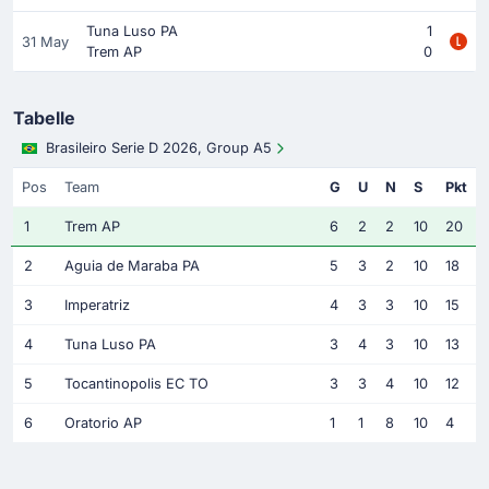
Tuna Luso PA
1
31 May
Trem AP
0
Tabelle
Brasileiro Serie D 2026, Group A5
Pos
Team
G
U
N
S
Pkt
1
Trem AP
6
2
2
10
20
2
Aguia de Maraba PA
5
3
2
10
18
3
Imperatriz
4
3
3
10
15
4
Tuna Luso PA
3
4
3
10
13
5
Tocantinopolis EC TO
3
3
4
10
12
6
Oratorio AP
1
1
8
10
4