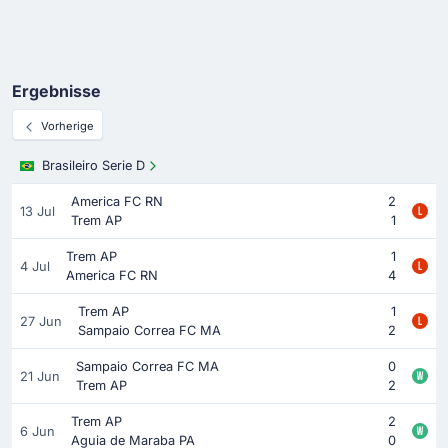
Ergebnisse
Vorherige
Brasileiro Serie D
America FC RN
2
13 Jul
Trem AP
1
Trem AP
1
4 Jul
America FC RN
4
Trem AP
1
27 Jun
Sampaio Correa FC MA
2
Sampaio Correa FC MA
0
21 Jun
Trem AP
2
Trem AP
2
6 Jun
Aguia de Maraba PA
0