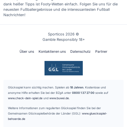
dank heißer Tipps ist Footy-Wetten einfach. Folgen Sie uns für die
neuesten Fußballergebnisse und die interessantesten Fußball
Nachrichten!
Sporticos 2026 ©
Gamble Responsibly 18+
Über uns
Kontaktieren uns
Datenschutz
Partner
Glücksspiel kann süchtig machen. Spielen ab
18 Jahren
. Kostenlose und
anonyme Hilfe erhalten Sie bei der BZgA unter
0800 1 37 27 00
sowie auf
www.check-dein-spiel.de
und
www.buwei.de
.
Weitere Informationen zum regulierten Glücksspiel finden Sie bei der
Gemeinsamen Glücksspielbehörde der Länder (GGL):
www.gluecksspiel-
behoerde.de