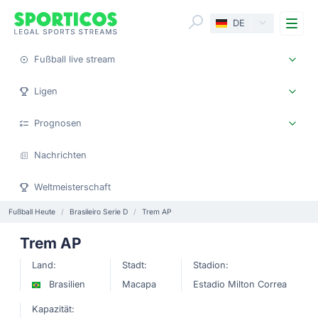
Me
DE
Fußball live stream
Ligen
Prognosen
Nachrichten
Weltmeisterschaft
Fußball Heute
Brasileiro Serie D
Trem AP
Trem AP
Land:
Stadt:
Stadion:
Brasilien
Macapa
Estadio Milton Correa
Kapazität: