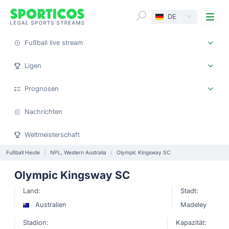
Me
DE
Fußball live stream
Ligen
Prognosen
Nachrichten
Weltmeisterschaft
Fußball Heute
NPL, Western Australia
Olympic Kingsway SC
Olympic Kingsway SC
Land:
Stadt:
Australien
Madeley
Stadion:
Kapazität: