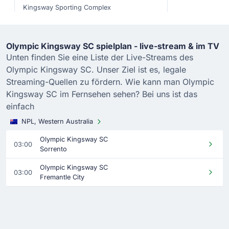
Kingsway Sporting Complex
Olympic Kingsway SC spielplan - live-stream & im TV
Unten finden Sie eine Liste der Live-Streams des
Olympic Kingsway SC. Unser Ziel ist es, legale
Streaming-Quellen zu fördern. Wie kann man Olympic
Kingsway SC im Fernsehen sehen? Bei uns ist das
einfach
NPL, Western Australia
Olympic Kingsway SC
03:00
Sorrento
Olympic Kingsway SC
03:00
Fremantle City