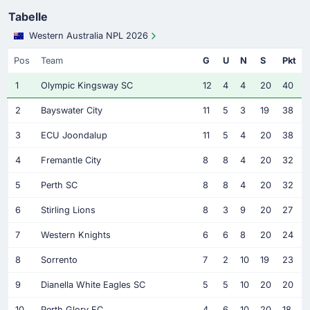
Tabelle
Western Australia NPL 2026
Pos
Team
G
U
N
S
Pkt
1
Olympic Kingsway SC
12
4
4
20
40
2
Bayswater City
11
5
3
19
38
3
ECU Joondalup
11
5
4
20
38
4
Fremantle City
8
8
4
20
32
5
Perth SC
8
8
4
20
32
6
Stirling Lions
8
3
9
20
27
7
Western Knights
6
6
8
20
24
8
Sorrento
7
2
10
19
23
9
Dianella White Eagles SC
5
5
10
20
20
10
Perth Glory FC
4
6
10
20
18