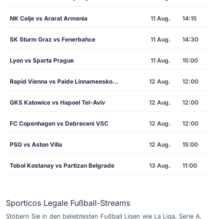
NK Celje vs Ararat Armenia
11 Aug.
14:15
SK Sturm Graz vs Fenerbahce
11 Aug.
14:30
Lyon vs Sparta Prague
11 Aug.
15:00
Rapid Vienna vs Paide Linnameeskond
12 Aug.
12:00
GKS Katowice vs Hapoel Tel-Aviv
12 Aug.
12:00
FC Copenhagen vs Debreceni VSC
12 Aug.
12:00
PSG vs Aston Villa
12 Aug.
15:00
Tobol Kostanay vs Partizan Belgrade
13 Aug.
11:00
Sporticos Legale Fußball-Streams
Stöbern Sie in den beliebtesten Fußball Ligen wie La Liga, Serie A,