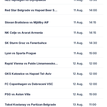
Red Star Belgrade vs Hapoel Beer Sheva
11 Aug.
14:00
Slovan Bratislava vs Mjällby AIF
11 Aug.
14:15
NK Celje vs Ararat Armenia
11 Aug.
14:15
SK Sturm Graz vs Fenerbahce
11 Aug.
14:30
Lyon vs Sparta Prague
11 Aug.
15:00
Rapid Vienna vs Paide Linnameeskond
12 Aug.
12:00
GKS Katowice vs Hapoel Tel-Aviv
12 Aug.
12:00
FC Copenhagen vs Debreceni VSC
12 Aug.
12:00
PSG vs Aston Villa
12 Aug.
15:00
Tobol Kostanay vs Partizan Belgrade
13 Aug.
11:00