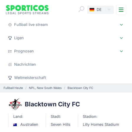
Me
DE
Fußball live stream
Ligen
Prognosen
Nachrichten
Weltmeisterschaft
Fußball Heute
NPL, New South Wales
Blacktown City FC
Blacktown City FC
Land:
Stadt:
Stadion:
Australien
Seven Hills
Lilly Homes Stadium