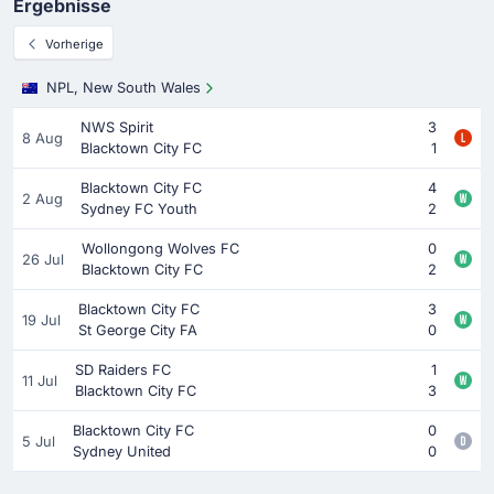
Ergebnisse
Vorherige
NPL, New South Wales
NWS Spirit
3
8 Aug
Blacktown City FC
1
Blacktown City FC
4
2 Aug
Sydney FC Youth
2
Wollongong Wolves FC
0
26 Jul
Blacktown City FC
2
Blacktown City FC
3
19 Jul
St George City FA
0
SD Raiders FC
1
11 Jul
Blacktown City FC
3
Blacktown City FC
0
5 Jul
Sydney United
0