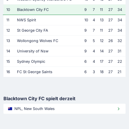
10
Blacktown City FC
9
7
11
27
34
11
NWS Spirit
10
4
13
27
34
12
St George City FA
9
7
11
27
34
13
Wollongong Wolves FC
9
5
12
26
32
14
University of Nsw
9
4
14
27
31
15
Sydney Olympic
6
4
17
27
22
16
FC St George Saints
6
3
18
27
21
Blacktown City FC spielt derzeit
NPL, New South Wales