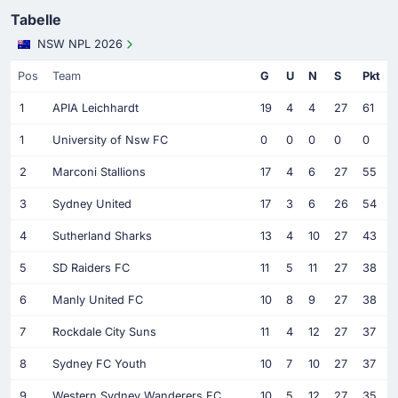
Tabelle
NSW NPL 2026
Pos
Team
G
U
N
S
Pkt
1
APIA Leichhardt
19
4
4
27
61
1
University of Nsw FC
0
0
0
0
0
2
Marconi Stallions
17
4
6
27
55
3
Sydney United
17
3
6
26
54
4
Sutherland Sharks
13
4
10
27
43
5
SD Raiders FC
11
5
11
27
38
6
Manly United FC
10
8
9
27
38
7
Rockdale City Suns
11
4
12
27
37
8
Sydney FC Youth
10
7
10
27
37
9
Western Sydney Wanderers FC
10
5
12
27
35