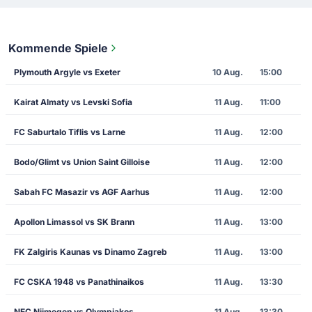
Kommende Spiele
Plymouth Argyle vs Exeter
10 Aug.
15:00
Kairat Almaty vs Levski Sofia
11 Aug.
11:00
FC Saburtalo Tiflis vs Larne
11 Aug.
12:00
Bodo/Glimt vs Union Saint Gilloise
11 Aug.
12:00
Sabah FC Masazir vs AGF Aarhus
11 Aug.
12:00
Apollon Limassol vs SK Brann
11 Aug.
13:00
FK Zalgiris Kaunas vs Dinamo Zagreb
11 Aug.
13:00
FC CSKA 1948 vs Panathinaikos
11 Aug.
13:30
NEC Nijmegen vs Olympiakos
11 Aug.
13:30