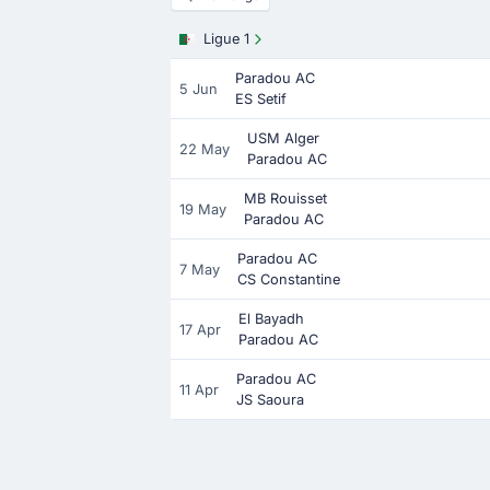
Ligue 1
Paradou AC
5 Jun
ES Setif
USM Alger
22 May
Paradou AC
MB Rouisset
19 May
Paradou AC
Paradou AC
7 May
CS Constantine
El Bayadh
17 Apr
Paradou AC
Paradou AC
11 Apr
JS Saoura