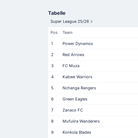
Tabelle
Super League 25/26
Pos
Team
1
Power Dynamos
2
Red Arrows
3
FC Muza
4
Kabwe Warriors
5
Nchanga Rangers
6
Green Eagles
7
Zanaco FC
8
Mufulira Wanderers
9
Konkola Blades