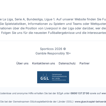
e La Liga, Serie A, Bundesliga, Ligue 1. Auf unserer Website finden Sie F
Sie Spielstatistiken, Informationen zu Spielern und Teams oder Wettquote
ationen über die Position von Liverpool in der Liga oder darüber, wer d
. Folgen Sie uns für die neuesten Fußballergebnisse und die interessante
Sporticos 2026 ©
Gamble Responsibly 18+
Über uns
Kontaktieren uns
Datenschutz
Partner
Kostenlose und anonyme Hilfe erhalten Sie bei der BZgA unter
0800 1 37 27 00
sowie auf
www
en Sie bei der Gemeinsamen Glücksspielbehörde der Länder (GGL):
www.gluecksspiel-behoerd