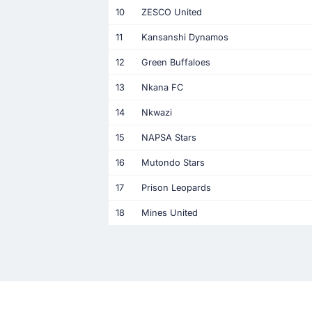
10
ZESCO United
11
Kansanshi Dynamos
12
Green Buffaloes
13
Nkana FC
14
Nkwazi
15
NAPSA Stars
16
Mutondo Stars
17
Prison Leopards
18
Mines United