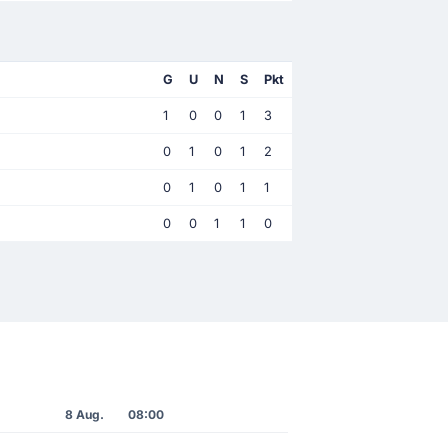
G
U
N
S
Pkt
1
0
0
1
3
0
1
0
1
2
0
1
0
1
1
0
0
1
1
0
8 Aug.
08:00