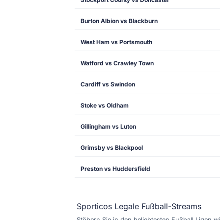
Burton Albion vs Blackburn
West Ham vs Portsmouth
Watford vs Crawley Town
Cardiff vs Swindon
Stoke vs Oldham
Gillingham vs Luton
Grimsby vs Blackpool
Preston vs Huddersfield
Sporticos Legale Fußball-Streams
Stöbern Sie in den beliebtesten Fußball Ligen wi