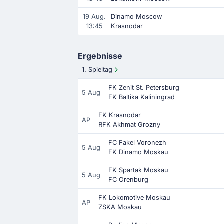
19 Aug.
Dinamo Moscow
13:45
Krasnodar
Ergebnisse
1. Spieltag
FK Zenit St. Petersburg
5 Aug
FK Baltika Kaliningrad
FK Krasnodar
AP
RFK Akhmat Grozny
FC Fakel Voronezh
5 Aug
FK Dinamo Moskau
FK Spartak Moskau
5 Aug
FC Orenburg
FK Lokomotive Moskau
AP
ZSKA Moskau