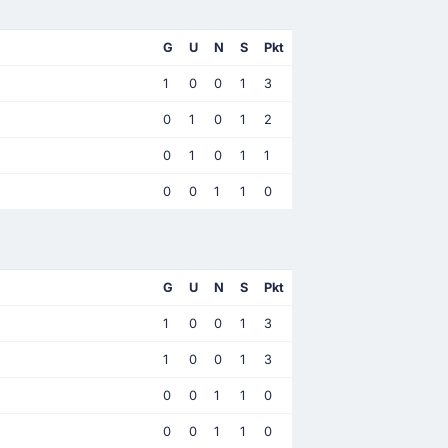
G
U
N
S
Pkt
1
0
0
1
3
0
1
0
1
2
0
1
0
1
1
0
0
1
1
0
G
U
N
S
Pkt
1
0
0
1
3
1
0
0
1
3
0
0
1
1
0
0
0
1
1
0