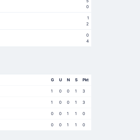
5
0
1
2
0
4
G
U
N
S
Pkt
1
0
0
1
3
1
0
0
1
3
0
0
1
1
0
0
0
1
1
0