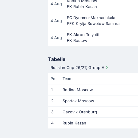
Rodina Moscow
4 Aug
FK Rubin Kasan
FC Dynamo-Makhachkala
4 Aug
PFK Krylja Sowetow Samara
FK Akron Tolyatti
4 Aug
FK Rostow
Tabelle
Russian Cup 26/27, Group A
Pos
Team
1
Rodina Moscow
2
Spartak Moscow
3
Gazovik Orenburg
4
Rubin Kazan