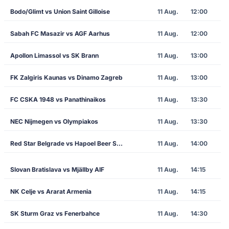
Bodo/Glimt vs Union Saint Gilloise
11 Aug.
12:00
Sabah FC Masazir vs AGF Aarhus
11 Aug.
12:00
Apollon Limassol vs SK Brann
11 Aug.
13:00
FK Zalgiris Kaunas vs Dinamo Zagreb
11 Aug.
13:00
FC CSKA 1948 vs Panathinaikos
11 Aug.
13:30
NEC Nijmegen vs Olympiakos
11 Aug.
13:30
Red Star Belgrade vs Hapoel Beer Sheva
11 Aug.
14:00
Slovan Bratislava vs Mjällby AIF
11 Aug.
14:15
NK Celje vs Ararat Armenia
11 Aug.
14:15
SK Sturm Graz vs Fenerbahce
11 Aug.
14:30