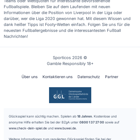
Teams oder Wettquoten für interessante bevorstehende
Fußballspiele. Bleiben Sie auf dem Laufenden mit neuen
Informationen über die Position von Liverpool in der Liga oder
darüber, wer die Liga 2020 gewonnen hat. Mit diesem Wissen und
dank heißer Tipps ist Footy-Wetten einfach. Folgen Sie uns für die
neuesten Fußballergebnisse und die interessantesten Fußball
Nachrichten!
Sporticos 2026 ©
Gamble Responsibly 18+
Über uns
Kontaktieren uns
Datenschutz
Partner
Glücksspiel kann süchtig machen. Spielen ab
18 Jahren
. Kostenlose und
anonyme Hilfe erhalten Sie bei der BZgA unter
0800 1 37 27 00
sowie auf
www.check-dein-spiel.de
und
www.buwei.de
.
Weitere Informationen zum regulierten Glücksspiel finden Sie bei der