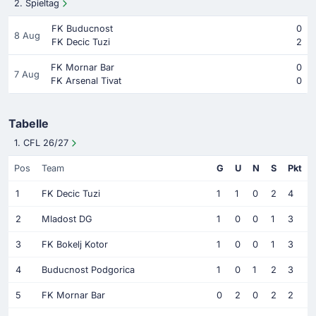
2. Spieltag
FK Buducnost
0
8 Aug
FK Decic Tuzi
2
FK Mornar Bar
0
7 Aug
FK Arsenal Tivat
0
Tabelle
1. CFL 26/27
Pos
Team
G
U
N
S
Pkt
1
FK Decic Tuzi
1
1
0
2
4
2
Mladost DG
1
0
0
1
3
3
FK Bokelj Kotor
1
0
0
1
3
4
Buducnost Podgorica
1
0
1
2
3
5
FK Mornar Bar
0
2
0
2
2