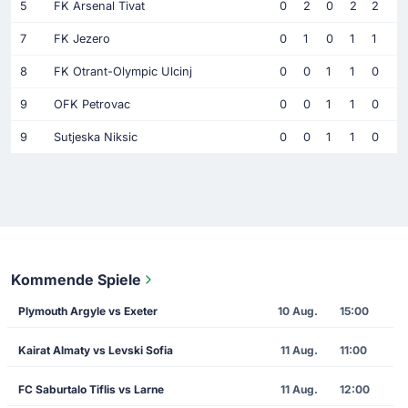
5
FK Arsenal Tivat
0
2
0
2
2
7
FK Jezero
0
1
0
1
1
8
FK Otrant-Olympic Ulcinj
0
0
1
1
0
9
OFK Petrovac
0
0
1
1
0
9
Sutjeska Niksic
0
0
1
1
0
Kommende Spiele
Plymouth Argyle vs Exeter
10 Aug.
15:00
Kairat Almaty vs Levski Sofia
11 Aug.
11:00
FC Saburtalo Tiflis vs Larne
11 Aug.
12:00