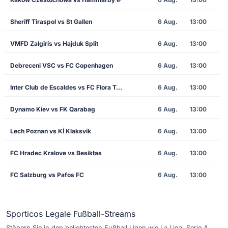
Sheriff Tiraspol vs St Gallen
6 Aug.
13:00
VMFD Zalgiris vs Hajduk Split
6 Aug.
13:00
Debreceni VSC vs FC Copenhagen
6 Aug.
13:00
Inter Club de Escaldes vs FC Flora Tallinn
6 Aug.
13:00
Dynamo Kiev vs FK Qarabag
6 Aug.
13:00
Lech Poznan vs KÍ Klaksvík
6 Aug.
13:00
FC Hradec Kralove vs Besiktas
6 Aug.
13:00
FC Salzburg vs Pafos FC
6 Aug.
13:00
Sporticos Legale Fußball-Streams
Stöbern Sie in den beliebtesten Fußball Ligen wie La Liga, Serie A,