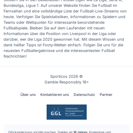
Bundesliga, Ligue 1. Auf unserer Website finden Sie Fußball im
Fernsehen und eine vollständige Liste der Fußball-Live-Streams von
heute. Verfolgen Sie Spielstatistiken, Informationen zu Spielern und
Teams oder Wettquoten für interessante bevorstehende
Fußballspiele. Bleiben Sie auf dem Laufenden mit neuen
Informationen über die Position von Liverpool in der Liga oder
darüber, wer die Liga 2020 gewonnen hat. Mit diesem Wissen und
dank heißer Tipps ist Footy-Wetten einfach. Folgen Sie uns für die
neuesten Fußballergebnisse und die interessantesten Fußball
Nachrichten!
Sporticos 2026 ©
Gamble Responsibly 18+
Über uns
Kontaktieren uns
Datenschutz
Partner
Glücksspiel kann süchtig machen. Spielen ab
18 Jahren
. Kostenlose und