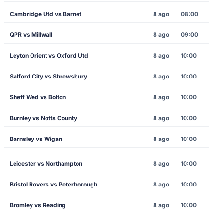
Cambridge Utd vs Barnet
8 ago
08:00
QPR vs Millwall
8 ago
09:00
Leyton Orient vs Oxford Utd
8 ago
10:00
Salford City vs Shrewsbury
8 ago
10:00
Sheff Wed vs Bolton
8 ago
10:00
Burnley vs Notts County
8 ago
10:00
Barnsley vs Wigan
8 ago
10:00
Leicester vs Northampton
8 ago
10:00
Bristol Rovers vs Peterborough
8 ago
10:00
Bromley vs Reading
8 ago
10:00