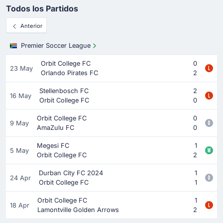
Todos los Partidos
Anterior
Premier Soccer League
Orbit College FC
0
23 May
Orlando Pirates FC
2
Stellenbosch FC
2
16 May
Orbit College FC
0
Orbit College FC
0
9 May
AmaZulu FC
0
Megesi FC
1
5 May
Orbit College FC
2
Durban City FC 2024
1
24 Apr
Orbit College FC
1
Orbit College FC
1
18 Apr
Lamontville Golden Arrows
2