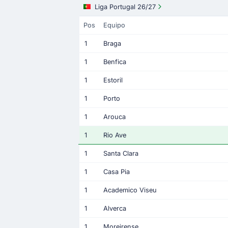
Liga Portugal 26/27
Pos
Equipo
1
Braga
1
Benfica
1
Estoril
1
Porto
1
Arouca
1
Rio Ave
1
Santa Clara
1
Casa Pia
1
Academico Viseu
1
Alverca
1
Moreirense