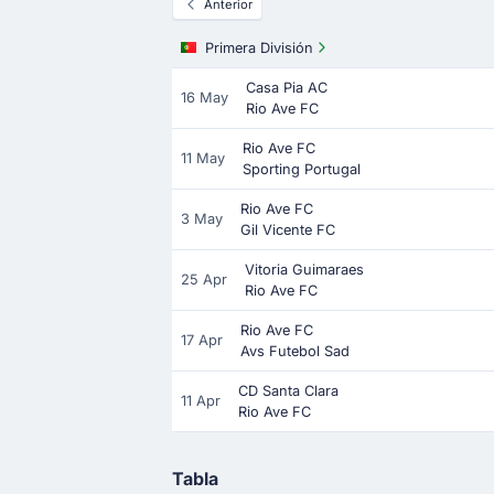
Anterior
Primera División
Casa Pia AC
16 May
Rio Ave FC
Rio Ave FC
11 May
Sporting Portugal
Rio Ave FC
3 May
Gil Vicente FC
Vitoria Guimaraes
25 Apr
Rio Ave FC
Rio Ave FC
17 Apr
Avs Futebol Sad
CD Santa Clara
11 Apr
Rio Ave FC
Tabla