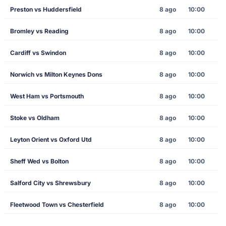
Preston vs Huddersfield
8 ago
10:00
Bromley vs Reading
8 ago
10:00
Cardiff vs Swindon
8 ago
10:00
Norwich vs Milton Keynes Dons
8 ago
10:00
West Ham vs Portsmouth
8 ago
10:00
Stoke vs Oldham
8 ago
10:00
Leyton Orient vs Oxford Utd
8 ago
10:00
Sheff Wed vs Bolton
8 ago
10:00
Salford City vs Shrewsbury
8 ago
10:00
Fleetwood Town vs Chesterfield
8 ago
10:00