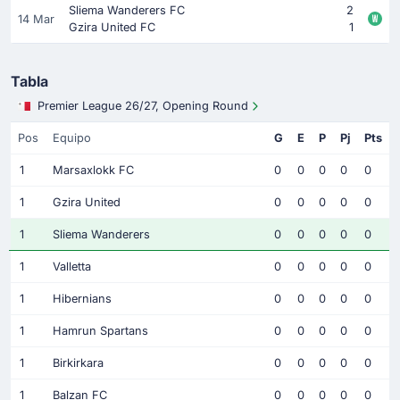
Sliema Wanderers FC
2
14 Mar
Gzira United FC
1
Tabla
Premier League 26/27, Opening Round
Pos
Equipo
G
E
P
Pj
Pts
1
Marsaxlokk FC
0
0
0
0
0
1
Gzira United
0
0
0
0
0
1
Sliema Wanderers
0
0
0
0
0
1
Valletta
0
0
0
0
0
1
Hibernians
0
0
0
0
0
1
Hamrun Spartans
0
0
0
0
0
1
Birkirkara
0
0
0
0
0
1
Balzan FC
0
0
0
0
0