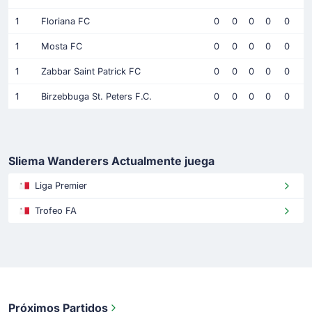
1
Floriana FC
0
0
0
0
0
1
Mosta FC
0
0
0
0
0
1
Zabbar Saint Patrick FC
0
0
0
0
0
1
Birzebbuga St. Peters F.C.
0
0
0
0
0
Sliema Wanderers Actualmente juega
Liga Premier
Trofeo FA
Próximos Partidos