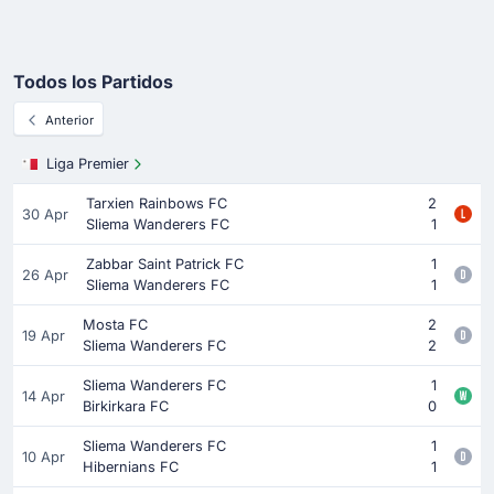
Todos los Partidos
Anterior
Liga Premier
Tarxien Rainbows FC
2
30 Apr
Sliema Wanderers FC
1
Zabbar Saint Patrick FC
1
26 Apr
Sliema Wanderers FC
1
Mosta FC
2
19 Apr
Sliema Wanderers FC
2
Sliema Wanderers FC
1
14 Apr
Birkirkara FC
0
Sliema Wanderers FC
1
10 Apr
Hibernians FC
1