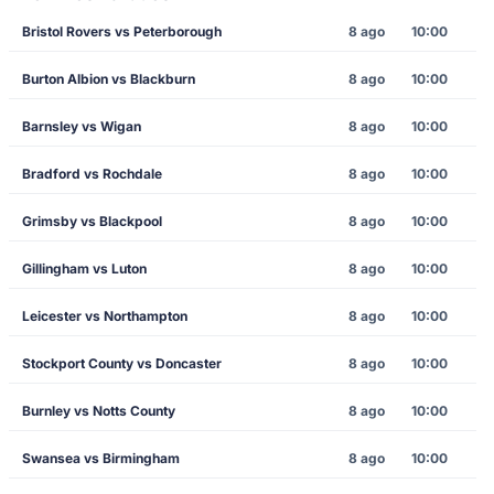
Bristol Rovers vs Peterborough
8 ago
10:00
Burton Albion vs Blackburn
8 ago
10:00
Barnsley vs Wigan
8 ago
10:00
Bradford vs Rochdale
8 ago
10:00
Grimsby vs Blackpool
8 ago
10:00
Gillingham vs Luton
8 ago
10:00
Leicester vs Northampton
8 ago
10:00
Stockport County vs Doncaster
8 ago
10:00
Burnley vs Notts County
8 ago
10:00
Swansea vs Birmingham
8 ago
10:00