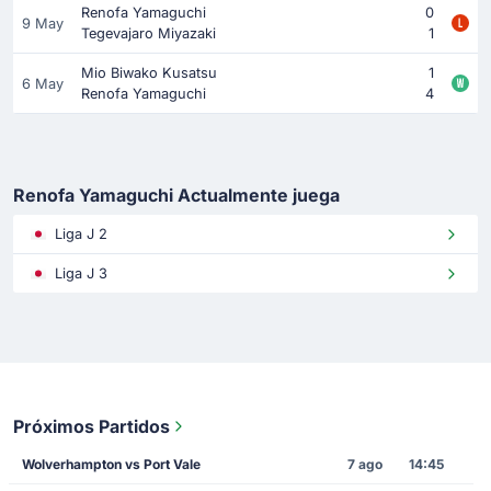
Renofa Yamaguchi
0
9 May
Tegevajaro Miyazaki
1
Mio Biwako Kusatsu
1
6 May
Renofa Yamaguchi
4
Renofa Yamaguchi Actualmente juega
Liga J 2
Liga J 3
Próximos Partidos
Wolverhampton vs Port Vale
7 ago
14:45