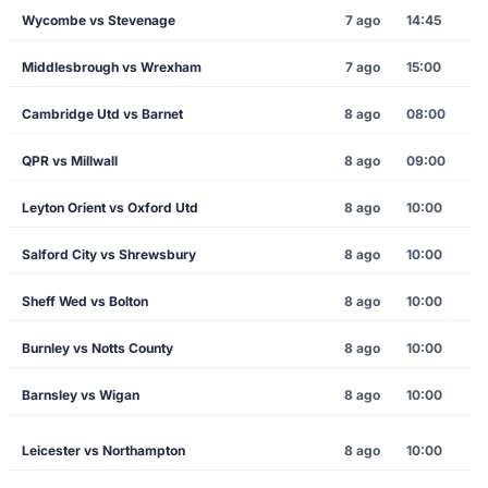
Wycombe vs Stevenage
7 ago
14:45
Middlesbrough vs Wrexham
7 ago
15:00
Cambridge Utd vs Barnet
8 ago
08:00
QPR vs Millwall
8 ago
09:00
Leyton Orient vs Oxford Utd
8 ago
10:00
Salford City vs Shrewsbury
8 ago
10:00
Sheff Wed vs Bolton
8 ago
10:00
Burnley vs Notts County
8 ago
10:00
Barnsley vs Wigan
8 ago
10:00
Leicester vs Northampton
8 ago
10:00