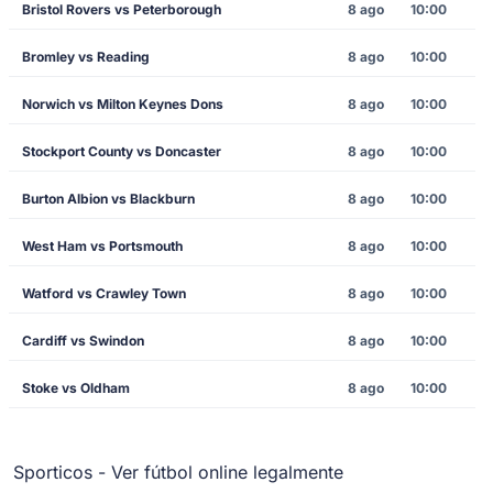
Bristol Rovers vs Peterborough
8 ago
10:00
Bromley vs Reading
8 ago
10:00
Norwich vs Milton Keynes Dons
8 ago
10:00
Stockport County vs Doncaster
8 ago
10:00
Burton Albion vs Blackburn
8 ago
10:00
West Ham vs Portsmouth
8 ago
10:00
Watford vs Crawley Town
8 ago
10:00
Cardiff vs Swindon
8 ago
10:00
Stoke vs Oldham
8 ago
10:00
Sporticos - Ver fútbol online legalmente