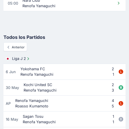
Nara Club
05:00
Renofa Yamaguchi
Todos los Partidos
Anterior
Liga J 2
Yokohama FC
2
6 Jun
Renofa Yamaguchi
1
Kochi United SC
2
30 May
Renofa Yamaguchi
3
Renofa Yamaguchi
4
AP
Roasso Kumamoto
5
Sagan Tosu
1
16 May
Renofa Yamaguchi
1