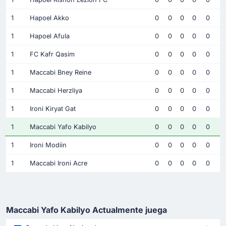
1
Hapoel Akko
0
0
0
0
0
1
Hapoel Afula
0
0
0
0
0
1
FC Kafr Qasim
0
0
0
0
0
1
Maccabi Bney Reine
0
0
0
0
0
1
Maccabi Herzliya
0
0
0
0
0
1
Ironi Kiryat Gat
0
0
0
0
0
1
Maccabi Yafo Kabilyo
0
0
0
0
0
1
Ironi Modiin
0
0
0
0
0
1
Maccabi Ironi Acre
0
0
0
0
0
Maccabi Yafo Kabilyo Actualmente juega