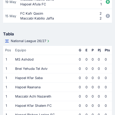
19 May
Hapoel Afula FC
1
FC Kafr Qasim
2
15 May
Maccabi Kabilio Jaffa
2
Tabla
National League 26/27
Pos
Equipo
G
E
P
Pj
Pts
1
MS Ashdod
0
0
0
0
0
1
Bnei Yehuda Tel Aviv
0
0
0
0
0
1
Hapoel Kfar Saba
0
0
0
0
0
1
Hapoel Raanana
0
0
0
0
0
1
Maccabi Achi Nazareth
0
0
0
0
0
1
Hapoel Kfar Shalem FC
0
0
0
0
0
1
Hapoel Rishon Lezion FC
0
0
0
0
0