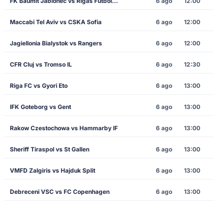
FK Baumit Jablonec vs Rigas Futbola Skola
6 ago
12:00
Maccabi Tel Aviv vs CSKA Sofia
6 ago
12:00
Jagiellonia Bialystok vs Rangers
6 ago
12:00
CFR Cluj vs Tromso IL
6 ago
12:30
Riga FC vs Gyori Eto
6 ago
13:00
IFK Goteborg vs Gent
6 ago
13:00
Rakow Czestochowa vs Hammarby IF
6 ago
13:00
Sheriff Tiraspol vs St Gallen
6 ago
13:00
VMFD Zalgiris vs Hajduk Split
6 ago
13:00
Debreceni VSC vs FC Copenhagen
6 ago
13:00