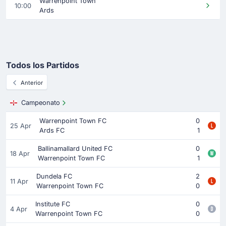
Warrenpoint Town
10:00
Ards
Todos los Partidos
Anterior
Campeonato
Warrenpoint Town FC
0
25 Apr
Ards FC
1
Ballinamallard United FC
0
18 Apr
Warrenpoint Town FC
1
Dundela FC
2
11 Apr
Warrenpoint Town FC
0
Institute FC
0
4 Apr
Warrenpoint Town FC
0