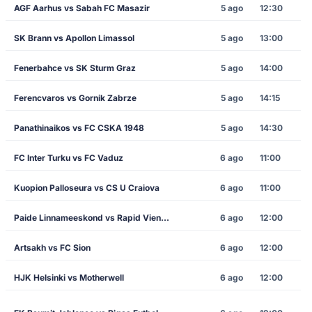
AGF Aarhus vs Sabah FC Masazir
5 ago
12:30
SK Brann vs Apollon Limassol
5 ago
13:00
Fenerbahce vs SK Sturm Graz
5 ago
14:00
Ferencvaros vs Gornik Zabrze
5 ago
14:15
Panathinaikos vs FC CSKA 1948
5 ago
14:30
FC Inter Turku vs FC Vaduz
6 ago
11:00
Kuopion Palloseura vs CS U Craiova
6 ago
11:00
Paide Linnameeskond vs Rapid Vienna
6 ago
12:00
Artsakh vs FC Sion
6 ago
12:00
HJK Helsinki vs Motherwell
6 ago
12:00