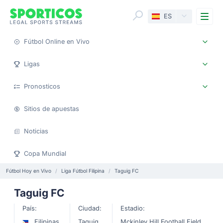
Me
ES
Fútbol Online en Vivo
Ligas
Pronosticos
Sitios de apuestas
Noticias
Copa Mundial
Fútbol Hoy en Vivo
Liga Fútbol Filipina
Taguig FC
Taguig FC
País:
Ciudad:
Estadio:
Filipinas
Taguig
Mckinley Hill Football Field