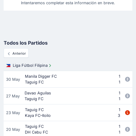
Intentaremos completar esta información en breve.
Todos los Partidos
Anterior
Liga Fútbol Filipina
Manila Digger FC
1
30 May
Taguig FC
1
Davao Aguilas
1
27 May
Taguig FC
1
Taguig FC
1
23 May
Kaya FC–Iloilo
3
Taguig FC
1
20 May
DH Cebu FC
1