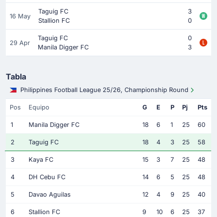
Taguig FC
3
16 May
Stallion FC
0
Taguig FC
0
29 Apr
Manila Digger FC
3
Tabla
Philippines Football League 25/26, Championship Round
Pos
Equipo
G
E
P
Pj
Pts
1
Manila Digger FC
18
6
1
25
60
2
Taguig FC
18
4
3
25
58
3
Kaya FC
15
3
7
25
48
4
DH Cebu FC
14
6
5
25
48
5
Davao Aguilas
12
4
9
25
40
6
Stallion FC
9
10
6
25
37