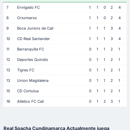
7
Envigado FC
1
1
0
2
4
8
Orsomarso
1
1
0
2
4
9
Boca Juniors de Cali
1
1
1
3
4
10
CD Real Santander
1
1
1
3
4
11
Barranquilla FC
0
1
1
2
1
12
Deportes Quindio
0
1
1
2
1
13
Tigres FC
0
1
1
2
1
13
Union Magdalena
0
1
1
2
1
15
CD Cortulua
0
1
1
2
1
16
Atletico FC Cali
0
1
2
3
1
Real Soacha Cundinamarca Actualmente juega