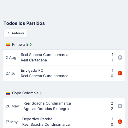
Todos los Partidos
Anterior
Primera B
Real Soacha Cundinamarca
1
2 Aug
Real Cartagena
1
Envigado FC
1
27 Jul
Real Soacha Cundinamarca
0
Copa Colombia
Real Soacha Cundinamarca
2
26 May
Águilas Doradas Rionegro
2
Deportivo Pereira
1
17 May
Real Soacha Cundinamarca
0