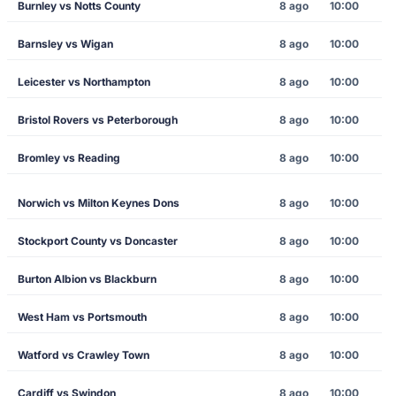
Burnley vs Notts County
8 ago
10:00
Barnsley vs Wigan
8 ago
10:00
Leicester vs Northampton
8 ago
10:00
Bristol Rovers vs Peterborough
8 ago
10:00
Bromley vs Reading
8 ago
10:00
Norwich vs Milton Keynes Dons
8 ago
10:00
Stockport County vs Doncaster
8 ago
10:00
Burton Albion vs Blackburn
8 ago
10:00
West Ham vs Portsmouth
8 ago
10:00
Watford vs Crawley Town
8 ago
10:00
Cardiff vs Swindon
8 ago
10:00