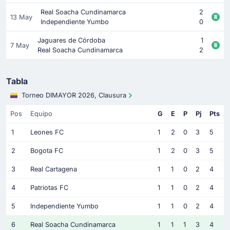
Real Soacha Cundinamarca
2
13 May
Independiente Yumbo
0
Jaguares de Córdoba
1
7 May
Real Soacha Cundinamarca
2
Tabla
Torneo DIMAYOR 2026, Clausura
Pos
Equipo
G
E
P
Pj
Pts
1
Leones FC
1
2
0
3
5
2
Bogota FC
1
2
0
3
5
3
Real Cartagena
1
1
0
2
4
4
Patriotas FC
1
1
0
2
4
5
Independiente Yumbo
1
1
0
2
4
6
Real Soacha Cundinamarca
1
1
1
3
4