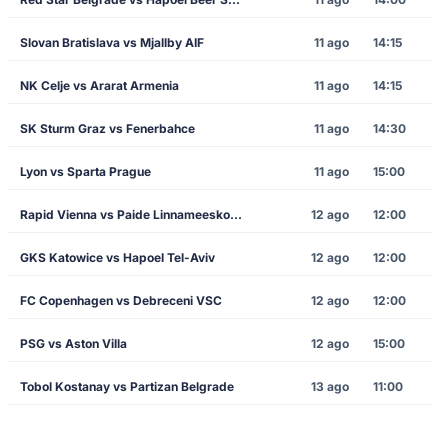
Slovan Bratislava vs Mjallby AIF
11 ago
14:15
NK Celje vs Ararat Armenia
11 ago
14:15
SK Sturm Graz vs Fenerbahce
11 ago
14:30
Lyon vs Sparta Prague
11 ago
15:00
Rapid Vienna vs Paide Linnameeskond
12 ago
12:00
GKS Katowice vs Hapoel Tel-Aviv
12 ago
12:00
FC Copenhagen vs Debreceni VSC
12 ago
12:00
PSG vs Aston Villa
12 ago
15:00
Tobol Kostanay vs Partizan Belgrade
13 ago
11:00