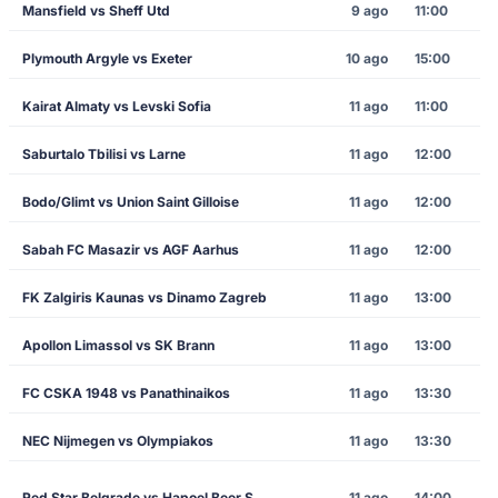
Mansfield vs Sheff Utd
9 ago
11:00
Plymouth Argyle vs Exeter
10 ago
15:00
Kairat Almaty vs Levski Sofia
11 ago
11:00
Saburtalo Tbilisi vs Larne
11 ago
12:00
Bodo/Glimt vs Union Saint Gilloise
11 ago
12:00
Sabah FC Masazir vs AGF Aarhus
11 ago
12:00
FK Zalgiris Kaunas vs Dinamo Zagreb
11 ago
13:00
Apollon Limassol vs SK Brann
11 ago
13:00
FC CSKA 1948 vs Panathinaikos
11 ago
13:30
NEC Nijmegen vs Olympiakos
11 ago
13:30
Red Star Belgrade vs Hapoel Beer Sheva
11 ago
14:00