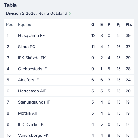
Tabla
Division 2 2026, Norra Gotaland
Pos
Equipo
G
E
P
Pj
Pts
1
Husqvarna FF
12
3
0
15
39
2
Skara FC
11
4
1
16
37
3
IFK Skövde FK
9
2
4
15
29
4
Grebbestads IF
9
1
5
15
28
5
Ahlafors IF
6
6
3
15
24
6
Herrestads AIF
5
5
5
15
20
7
Stenungsunds IF
5
4
6
15
19
8
Motala AIF
5
4
6
15
19
9
IFK Kumla FK
4
5
6
15
17
10
Vanersborgs FK
4
4
8
16
16