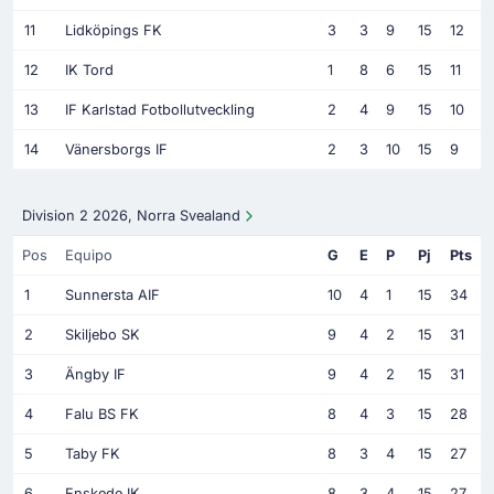
11
Lidköpings FK
3
3
9
15
12
12
IK Tord
1
8
6
15
11
13
IF Karlstad Fotbollutveckling
2
4
9
15
10
14
Vänersborgs IF
2
3
10
15
9
Division 2 2026, Norra Svealand
Pos
Equipo
G
E
P
Pj
Pts
1
Sunnersta AIF
10
4
1
15
34
2
Skiljebo SK
9
4
2
15
31
3
Ängby IF
9
4
2
15
31
4
Falu BS FK
8
4
3
15
28
5
Taby FK
8
3
4
15
27
6
Enskede IK
8
3
4
15
27