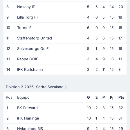
8
Nosaby IF
5
5
4
14
20
9
Lilla Torg FF
4
6
5
15
18
10
Torns IF
6
0
9
15
18
11
Staffenstorp United
4
5
6
15
17
12
Solvesborgs GoIF
5
1
9
15
16
13
Räppe GOIF
3
4
9
16
13
14
IFK Karlshamn
2
2
11
15
8
Division 2 2026, Sodra Svealand
Pos
Equipo
G
E
P
Pj
Pts
1
BK Forward
10
2
3
15
32
2
IFK Haninge
10
1
4
15
31
3
Nykopings BIS
9
2
4
15
29