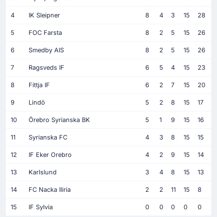
4
IK Sleipner
8
4
3
15
28
5
FOC Farsta
8
2
5
15
26
6
Smedby AIS
8
2
5
15
26
7
Ragsveds IF
6
5
4
15
23
8
Fittja IF
6
2
7
15
20
9
Lindö
5
2
8
15
17
10
Örebro Syrianska BK
5
1
9
15
16
11
Syrianska FC
4
3
8
15
15
12
IF Eker Orebro
4
2
9
15
14
13
Karlslund
3
4
8
15
13
14
FC Nacka Iliria
2
2
11
15
8
15
IF Sylvia
0
0
0
0
0