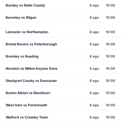
Burnley vs Notts County
8 ago
10:00
Barnsley vs Wigan
8 ago
10:00
Leicester vs Northampton
8 ago
10:00
Bristol Rovers vs Peterborough
8 ago
10:00
Bromley vs Reading
8 ago
10:00
Norwich vs Milton Keynes Dons
8 ago
10:00
Stockport County vs Doncaster
8 ago
10:00
Burton Albion vs Blackburn
8 ago
10:00
West Ham vs Portsmouth
8 ago
10:00
Watford vs Crawley Town
8 ago
10:00