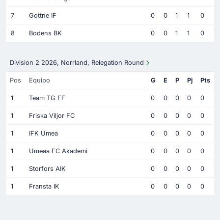
7
Gottne IF
0
0
1
1
0
8
Bodens BK
0
0
1
1
0
Division 2 2026, Norrland, Relegation Round
Pos
Equipo
G
E
P
Pj
Pts
1
Team TG FF
0
0
0
0
0
1
Friska Viljor FC
0
0
0
0
0
1
IFK Umea
0
0
0
0
0
1
Umeaa FC Akademi
0
0
0
0
0
1
Storfors AIK
0
0
0
0
0
1
Fransta IK
0
0
0
0
0