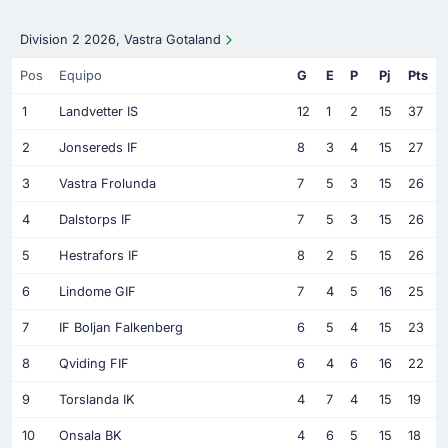
Division 2 2026, Vastra Gotaland
Pos
Equipo
G
E
P
Pj
Pts
1
Landvetter IS
12
1
2
15
37
2
Jonsereds IF
8
3
4
15
27
3
Vastra Frolunda
7
5
3
15
26
4
Dalstorps IF
7
5
3
15
26
5
Hestrafors IF
8
2
5
15
26
6
Lindome GIF
7
4
5
16
25
7
IF Boljan Falkenberg
6
5
4
15
23
8
Qviding FIF
6
4
6
16
22
9
Torslanda IK
4
7
4
15
19
10
Onsala BK
4
6
5
15
18