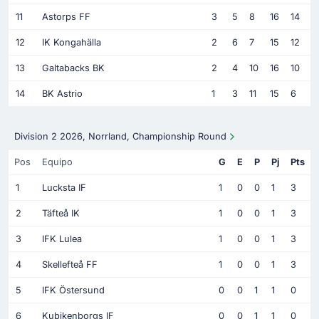
11
Astorps FF
3
5
8
16
14
12
IK Kongahälla
2
6
7
15
12
13
Galtabacks BK
2
4
10
16
10
14
BK Astrio
1
3
11
15
6
Division 2 2026, Norrland, Championship Round
Pos
Equipo
G
E
P
Pj
Pts
1
Lucksta IF
1
0
0
1
3
2
Täfteå IK
1
0
0
1
3
3
IFK Lulea
1
0
0
1
3
4
Skellefteå FF
1
0
0
1
3
5
IFK Östersund
0
0
1
1
0
6
Kubikenborgs IF
0
0
1
1
0