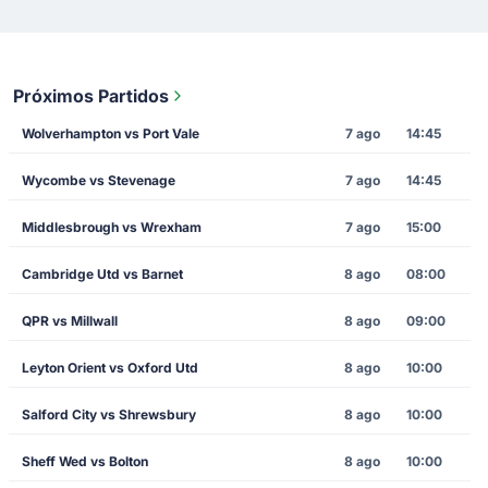
Próximos Partidos
Wolverhampton vs Port Vale
7 ago
14:45
Wycombe vs Stevenage
7 ago
14:45
Middlesbrough vs Wrexham
7 ago
15:00
Cambridge Utd vs Barnet
8 ago
08:00
QPR vs Millwall
8 ago
09:00
Leyton Orient vs Oxford Utd
8 ago
10:00
Salford City vs Shrewsbury
8 ago
10:00
Sheff Wed vs Bolton
8 ago
10:00