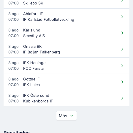
07:00
Skiljebo SK
8 ago
Ahlafors IF
07:00
IF Karlstad Fotbollutveckling
8 ago
Karlslund
07:00
Smedby AIS
8 ago
Onsala BK
07:00
IF Boljan Falkenberg
8 ago
IFK Haninge
07:00
FOC Farsta
8 ago
Gottne IF
07:00
IFK Lulea
8 ago
IFK Östersund
07:00
Kubikenborgs IF
Más
Resultados