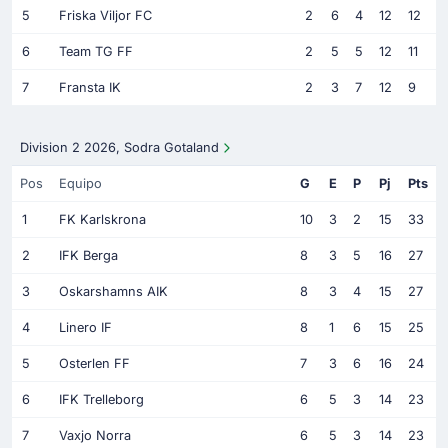
5
Friska Viljor FC
2
6
4
12
12
6
Team TG FF
2
5
5
12
11
7
Fransta IK
2
3
7
12
9
Division 2 2026, Sodra Gotaland
Pos
Equipo
G
E
P
Pj
Pts
1
FK Karlskrona
10
3
2
15
33
2
IFK Berga
8
3
5
16
27
3
Oskarshamns AIK
8
3
4
15
27
4
Linero IF
8
1
6
15
25
5
Osterlen FF
7
3
6
16
24
6
IFK Trelleborg
6
5
3
14
23
7
Vaxjo Norra
6
5
3
14
23