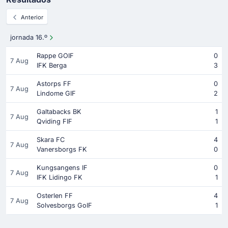
Anterior
jornada 16.º
Rappe GOIF
0
7 Aug
IFK Berga
3
Astorps FF
0
7 Aug
Lindome GIF
2
Galtabacks BK
1
7 Aug
Qviding FIF
1
Skara FC
4
7 Aug
Vanersborgs FK
0
Kungsangens IF
0
7 Aug
IFK Lidingo FK
1
Osterlen FF
4
7 Aug
Solvesborgs GoIF
1