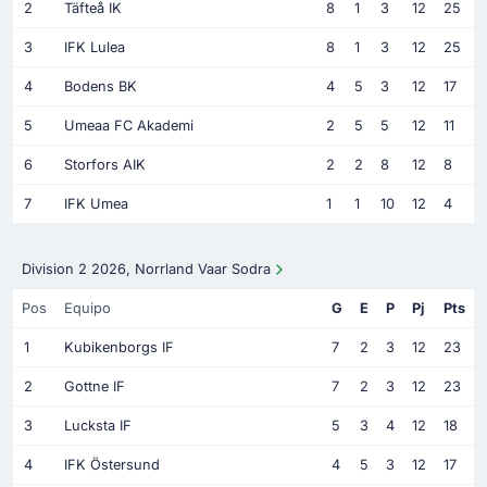
2
Täfteå IK
8
1
3
12
25
3
IFK Lulea
8
1
3
12
25
4
Bodens BK
4
5
3
12
17
5
Umeaa FC Akademi
2
5
5
12
11
6
Storfors AIK
2
2
8
12
8
7
IFK Umea
1
1
10
12
4
Division 2 2026, Norrland Vaar Sodra
Pos
Equipo
G
E
P
Pj
Pts
1
Kubikenborgs IF
7
2
3
12
23
2
Gottne IF
7
2
3
12
23
3
Lucksta IF
5
3
4
12
18
4
IFK Östersund
4
5
3
12
17