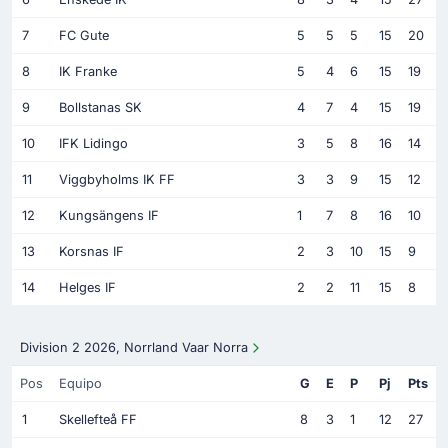
7
FC Gute
5
5
5
15
20
8
IK Franke
5
4
6
15
19
9
Bollstanas SK
4
7
4
15
19
10
IFK Lidingo
3
5
8
16
14
11
Viggbyholms IK FF
3
3
9
15
12
12
Kungsängens IF
1
7
8
16
10
13
Korsnas IF
2
3
10
15
9
14
Helges IF
2
2
11
15
8
Division 2 2026, Norrland Vaar Norra
Pos
Equipo
G
E
P
Pj
Pts
1
Skellefteå FF
8
3
1
12
27