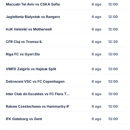
Maccabi Tel Aviv vs CSKA Sofia
6 ago
12:00
Jagiellonia Bialystok vs Rangers
6 ago
12:00
HJK Helsinki vs Motherwell
6 ago
12:00
CFR Cluj vs Tromso IL
6 ago
12:30
Riga FC vs Gyori Eto
6 ago
13:00
VMFD Zalgiris vs Hajduk Split
6 ago
13:00
Debreceni VSC vs FC Copenhagen
6 ago
13:00
Inter Club de Escaldes vs FC Flora Tallinn
6 ago
13:00
Rakow Czestochowa vs Hammarby IF
6 ago
13:00
IFK Goteborg vs Gent
6 ago
13:00