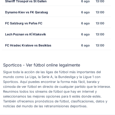
Sheriff Tiraspol vs St Gallen
6 ago
13:00
Dynamo Kiev vs FK Qarabag
6 ago
13:00
FC Salzburg vs Pafos FC
6 ago
13:00
Lech Poznan vs KÍ Klaksvík
6 ago
13:00
FC Hradec Kralove vs Besiktas
6 ago
13:00
Sporticos - Ver fútbol online legalmente
Sigue toda la acción de las ligas de fútbol más importantes del
mundo como La Liga, la Serie A, la Bundesliga y la Ligue 1 con
Sporticos. Aquí puedes encontrar la forma más fácil, barata y
cómoda de ver fútbol en directo de cualquier partido que te interese.
Reunimos todos los streams de fútbol que hay en internet y
seleccionamos las mejores opciones para ti estés donde estés.
También ofrecemos pronósticos de fútbol, clasificaciones, datos y
noticias del mundo de las retransmisiones deportivas.