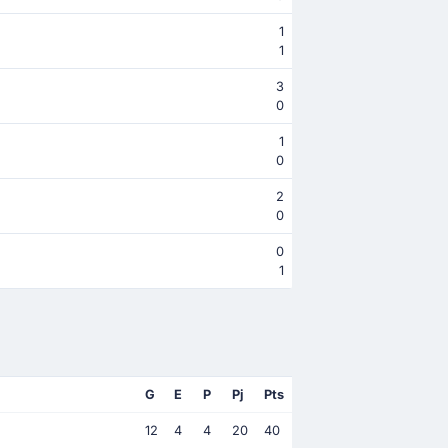
1
1
3
0
1
0
2
0
0
1
G
E
P
Pj
Pts
12
4
4
20
40