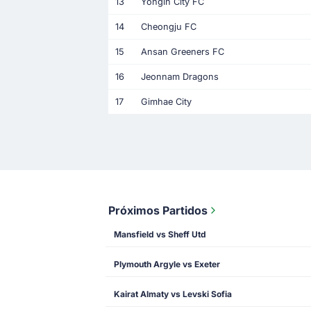
13
Yongin City FC
14
Cheongju FC
15
Ansan Greeners FC
16
Jeonnam Dragons
17
Gimhae City
Próximos Partidos
Mansfield vs Sheff Utd
Plymouth Argyle vs Exeter
Kairat Almaty vs Levski Sofia