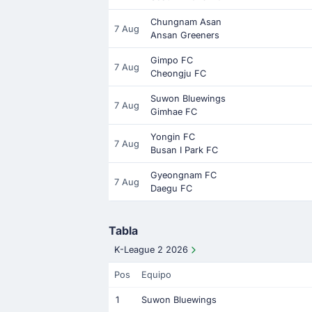
Chungnam Asan
7 Aug
Ansan Greeners
Gimpo FC
7 Aug
Cheongju FC
Suwon Bluewings
7 Aug
Gimhae FC
Yongin FC
7 Aug
Busan I Park FC
Gyeongnam FC
7 Aug
Daegu FC
Tabla
K-League 2 2026
Pos
Equipo
1
Suwon Bluewings