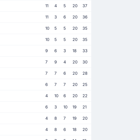
11
4
5
20
37
11
3
6
20
36
10
5
5
20
35
10
5
5
20
35
9
6
3
18
33
7
9
4
20
30
7
7
6
20
28
6
7
7
20
25
4
10
6
20
22
6
3
10
19
21
4
8
7
19
20
4
8
6
18
20