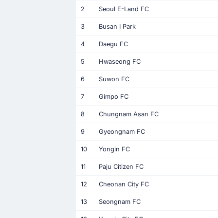
2
Seoul E-Land FC
3
Busan I Park
4
Daegu FC
5
Hwaseong FC
6
Suwon FC
7
Gimpo FC
8
Chungnam Asan FC
9
Gyeongnam FC
10
Yongin FC
11
Paju Citizen FC
12
Cheonan City FC
13
Seongnam FC