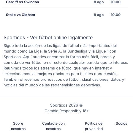
Cardiff vs Swindon
8 ago
10:00
Stoke vs Oldham
8 ago
10:00
Sporticos - Ver fútbol online legalmente
Sigue toda la acción de las ligas de fútbol más importantes del
mundo como La Liga, la Serie A, la Bundesliga y la Ligue 1 con
Sporticos. Aquí puedes encontrar la forma más fácil, barata y
cómoda de ver fútbol en directo de cualquier partido que te interese.
Reunimos todos los streams de fútbol que hay en internet y
seleccionamos las mejores opciones para ti estés donde estés.
También ofrecemos pronósticos de fútbol, clasificaciones, datos y
noticias del mundo de las retransmisiones deportivas.
Sporticos 2026 ©
Gamble Responsibly 18+
Sobre
Contacte con
Política de
Socios
nosotros
nosotros
privacidad