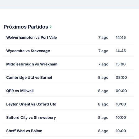
Próximos Partidos
Wolverhampton vs Port Vale
7 ago
14:45
Wycombe vs Stevenage
7 ago
14:45
Middlesbrough vs Wrexham
7 ago
15:00
Cambridge Utd vs Barnet
8 ago
08:00
QPR vs Millwall
8 ago
09:00
Leyton Orient vs Oxford Utd
8 ago
10:00
Salford City vs Shrewsbury
8 ago
10:00
Sheff Wed vs Bolton
8 ago
10:00