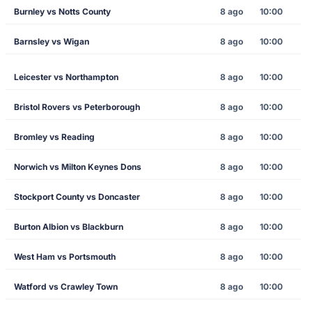
Burnley vs Notts County
8 ago
10:00
Barnsley vs Wigan
8 ago
10:00
Leicester vs Northampton
8 ago
10:00
Bristol Rovers vs Peterborough
8 ago
10:00
Bromley vs Reading
8 ago
10:00
Norwich vs Milton Keynes Dons
8 ago
10:00
Stockport County vs Doncaster
8 ago
10:00
Burton Albion vs Blackburn
8 ago
10:00
West Ham vs Portsmouth
8 ago
10:00
Watford vs Crawley Town
8 ago
10:00