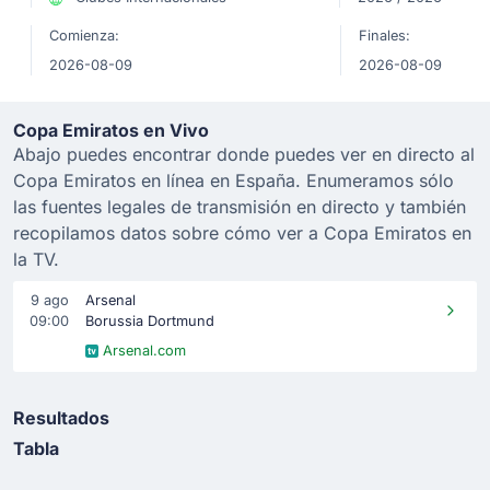
Comienza:
Finales:
2026-08-09
2026-08-09
Copa Emiratos en Vivo
Abajo puedes encontrar donde puedes ver en directo al
Copa Emiratos en línea en España. Enumeramos sólo
las fuentes legales de transmisión en directo y también
recopilamos datos sobre cómo ver a Copa Emiratos en
la TV.
9 ago
Arsenal
09:00
Borussia Dortmund
Arsenal.com
Resultados
Tabla